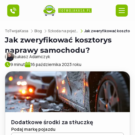
ToTwojaKasa
Blog
Szkoda na pojeździe
Jak zweryfikować kosztorys naprawy samochodu?
Szkoda na pojeździe
Jak zweryfikować kosztorys
naprawy samochodu?
Szkoda na nieruchomości
Łukasz Adamczyk
9 minut
16 października 2023 roku
Poradniki
O nas
Dodatkowe środki za stłuczkę
Podaj markę pojazdu