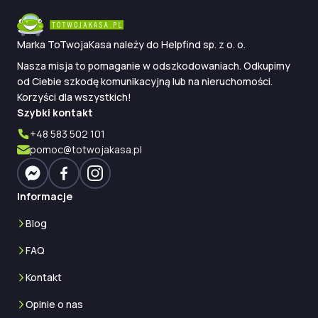
na pojeździe?
1
Nawet
+3150 zł
— Sprawdź w 3 minuty
Marka ToTwojaKasa należy do Helpfind sp. z o. o.
Nasza misja to pomaganie w odszkodowaniach. Odkupimy
od Ciebie szkodę komunikacyjną lub na nieruchomości.
Korzyści dla wszystkich!
Szybki kontakt
+48 583 502 101
pomoc@totwojakasa.pl
Informacje
Blog
FAQ
Kontakt
Opinie o nas