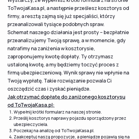
ToTwojaKasa.pl, a następnie prześlesz kosztorys od
firmy, a resztą zajmą się już specjaliści, którzy
przeanalizowali tysiące podobnych spraw.
Schemat naszego działania jest prosty – bezpłatnie
przeanalizujemy Twoją sprawę, a w momencie, gdy
natrafimy na zaniżenia w kosztorysie,
zaproponujemy kwotę dopłaty. Ty otrzymasz
ustaloną kwotę, a my będziemy toczyć proces z
firmą ubezpieczeniową. Wynik sprawy nie wpłynie na
Twoją wypłatę. Takie rozwiązanie pozwala Ci
oszczędzić czas i zyskać pieniądze.
Jak otrzymać dopłatę do zaniżonego kosztorysu
od ToTwojaKasa.pl:
Wypełnij krótki formularz na naszej stronie.
Prześlij kosztorys naprawy pojazdu sporządzony przez
ubezpieczyciela.
Poczekaj na analizę od ToTwojaKasa.pl.
Zaakceptuj naszą propozycje, a pieniądze pojawią się na