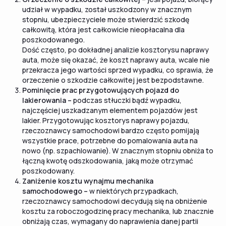
udział w wypadku, został uszkodzony w znacznym
stopniu, ubezpieczyciele może stwierdzić szkodę
całkowitą, która jest całkowicie nieopłacalna dla
poszkodowanego.
Dość często, po dokładnej analizie kosztorysu naprawy
auta, może się okazać, że koszt naprawy auta, wcale nie
przekracza jego wartości sprzed wypadku, co sprawia, że
orzeczenie o szkodzie całkowitej jest bezpodstawne.
Pominięcie prac przygotowujących pojazd do
lakierowania –
podczas stłuczki bądź wypadku,
najczęściej uszkadzanym elementem pojazdów jest
lakier. Przygotowując kosztorys naprawy pojazdu,
rzeczoznawcy samochodowi bardzo często pomijają
wszystkie prace, potrzebne do pomalowania auta na
nowo (np. szpachlowanie). W znacznym stopniu obniża to
łączną kwotę odszkodowania, jaką może otrzymać
poszkodowany.
Zaniżenie kosztu wynajmu mechanika
samochodowego –
w niektórych przypadkach,
rzeczoznawcy samochodowi decydują się na obniżenie
kosztu za roboczogodzinę pracy mechanika, lub znacznie
obniżają czas, wymagany do naprawienia danej partii