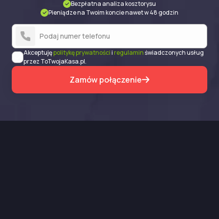
Bezpłatna analiza kosztorysu
Pieniądze na Twoim koncie nawet w 48 godzin
Akceptuję
politykę prywatności
i
regulamin
świadczonych usług
przez ToTwojaKasa.pl.
Zamów połączenie
Chcesz otrzymać dodatkowe środki po szkodzie