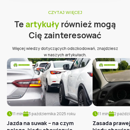
CZYTAJ WIĘCEJ
Te
artykuły
również mogą
Cię zainteresować
Więcej wiedzy dotyczących odszkodowań, znajdziesz
w naszych artykułach.
11
min
3 października 2025
roku
11
min
2 paździ
Jazda na suwak – na czym
Zasada prawej r