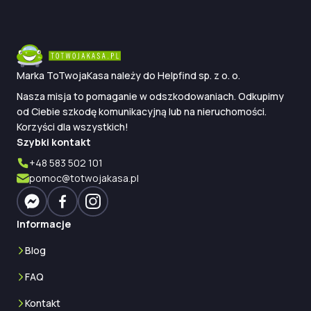
Chcesz otrzymać dodatkowe środki po szkodzie
na pojeździe?
1
Nawet
+3150 zł
— Sprawdź w 3 minuty
Marka ToTwojaKasa należy do Helpfind sp. z o. o.
Nasza misja to pomaganie w odszkodowaniach. Odkupimy
od Ciebie szkodę komunikacyjną lub na nieruchomości.
Korzyści dla wszystkich!
Szybki kontakt
+48 583 502 101
pomoc@totwojakasa.pl
Informacje
Blog
FAQ
Kontakt