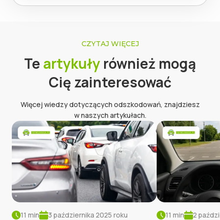
CZYTAJ WIĘCEJ
Te
artykuły
również mogą
Cię zainteresować
Więcej wiedzy dotyczących odszkodowań, znajdziesz
w naszych artykułach.
11
min
3 października 2025
roku
11
min
2 paździ