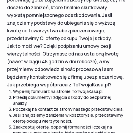
doszło do zaniżeń, które finalnie skutkowały
wypłatą pomniejszonego odszkodowania. Jeśli
znajdziemy podstawy do ubiegania się o wyższą
kwotę od towarzystwa ubezpieczeniowego,
przedstawimy Ci ofertę odkupu Twojej szkody.
Jak to możliwe? Dzięki podpisaniu umowy cesji
wierzytelności. Otrzymasz od nas ustaloną kwotę
(nawet w ciągu 48 godzin w dni robocze), a my
przejmiemy odpowiedzialność procesową i sami
będziemy kontaktować się z firmą ubezpieczeniową.
Jak przebiega współpraca z ToTwojaKasa.pl?
Wypełnij formularz na stronie ToTwojaKasa.pl.
Prześlij dokumenty i zdjęcia szkody do bezpłatnej
analizy.
Poczekaj na kontakt ze strony naszego przedstawiciela.
Jeśli znajdziemy zaniżenia w kosztorysie, przedstawimy
ofertę odkupu wierzytelności.
Zaakceptuj ofertę, dopełnij formalności i czekaj na
przelew z ustaloną kwotą, który może pojawić się na