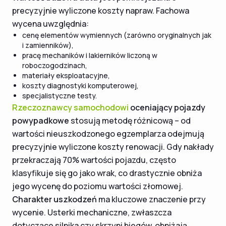
precyzyjnie wyliczone koszty napraw. Fachowa
wycena uwzględnia:
cenę elementów wymiennych (zarówno oryginalnych jak
i zamienników),
pracę mechaników i lakierników liczoną w
roboczogodzinach,
materiały eksploatacyjne,
koszty diagnostyki komputerowej,
specjalistyczne testy.
Rzeczoznawcy samochodowi
oceniający pojazdy
powypadkowe
stosują metodę różnicową – od
wartości nieuszkodzonego egzemplarza odejmują
precyzyjnie wyliczone koszty renowacji. Gdy nakłady
przekraczają 70% wartości pojazdu, często
klasyfikuje się go jako wrak, co drastycznie obniża
jego wycenę do poziomu wartości złomowej.
Charakter uszkodzeń
ma kluczowe znaczenie przy
wycenie. Usterki mechaniczne, zwłaszcza
dotyczące silnika czy skrzyni biegów, obniżają