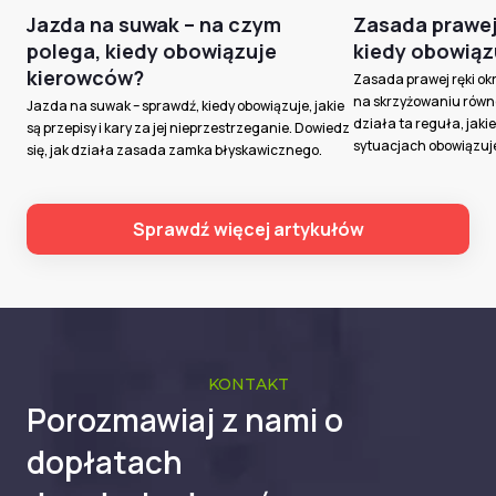
Jazda na suwak – na czym
Zasada prawej r
polega, kiedy obowiązuje
kiedy obowiąz
kierowców?
Zasada prawej ręki ok
na skrzyżowaniu równo
Jazda na suwak – sprawdź, kiedy obowiązuje, jakie
działa ta reguła, jakie 
są przepisy i kary za jej nieprzestrzeganie. Dowiedz
sytuacjach obowiązuj
się, jak działa zasada zamka błyskawicznego.
Sprawdź więcej artykułów
KONTAKT
Porozmawiaj z nami o
dopłatach