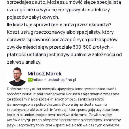
sprzedajesz auto. Możesz umówić się ze specjalistą
szczególnie na wycenę nietypowych modeli czy
pojazdów zabytkowych.
Ile kosztuje sprawdzenie auta przez eksperta?
Koszt usług rzeczoznawcy albo specjalisty, który
sprawdzi sprawność poszczególnych podzespołów
zwykle mieści się w przedziale 300-500 złotych –
płatność ustalana jest indywidualnie w zależności od
zakresu analizy.
Miłosz Marek
milosz.marek@helpfind.pl
Doświadczony autor specjalizujący się w tematyce odszkodowań i
sporów z instytucjami finansowymi. Porusza zagadnienia związane
ze szkodami na pojeździe i nieruchomości, sankcją kredytu
darmowego oraz polisolokatami. Skupia się na dostarczaniu
rzetelnych, praktycznych informacji, które pomagają użytkownikom
lepiej zrozumieć swoje prawa i możliwe działania. Zawiłe zapisy
umów, decyzji i przepisów potrafi przełożyć na przystępny i konkretny
język. Jego teksty to solidne wsparcie dla osób walczących o należne