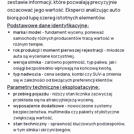
zestawie informacji, które pozwalają precyzyjnie
oszacować jego wartość. Eksperci analizując auto
biorą pod lupę szereg istotnych elementów.
Podstawowe dane identyfikacyjne:
marka i model
- fundament wyceny, ponieważ
samochody różnych producentów tracą wartość w
różnym tempie,
rok produkcji i moment pierwszej rejestracji
- młodsze
auta są wyceniane korzystniej,
wersja silnika
- zarówno pojemność, typ paliwa, jak i
osiągi bezpośrednio wpływają na końcową kwotę,
typ nadwozia
- cena sedana, kombi czy SUV-a zmienia
się w zależności od bieżących preferencji klientów.
Parametry techniczne i eksploatacyjne:
przebieg pojazdu
- niższy stan licznika zazwyczaj
przekłada się na atrakcyjniejszą wycenę,
wyposażenie dodatkowe
- nowoczesne systemy
bezpieczeństwa, multimedia czy pakiety stylistyczne
zwiększają wartość,
stan techniczny
- sprawność kluczowych podzespołów,
w tym silnika i skrzyni biegów,