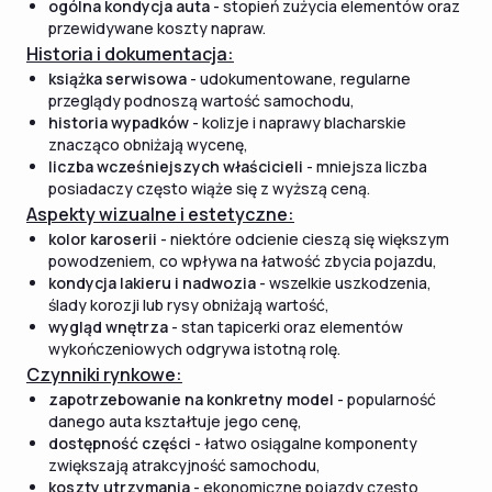
ogólna kondycja auta
- stopień zużycia elementów oraz
przewidywane koszty napraw.
Historia i dokumentacja:
książka serwisowa
- udokumentowane, regularne
przeglądy podnoszą wartość samochodu,
historia wypadków
- kolizje i naprawy blacharskie
znacząco obniżają wycenę,
liczba wcześniejszych właścicieli
- mniejsza liczba
posiadaczy często wiąże się z wyższą ceną.
Aspekty wizualne i estetyczne:
kolor karoserii
- niektóre odcienie cieszą się większym
powodzeniem, co wpływa na łatwość zbycia pojazdu,
kondycja lakieru i nadwozia
- wszelkie uszkodzenia,
ślady korozji lub rysy obniżają wartość,
wygląd wnętrza
- stan tapicerki oraz elementów
wykończeniowych odgrywa istotną rolę.
Czynniki rynkowe:
zapotrzebowanie na konkretny model
- popularność
danego auta kształtuje jego cenę,
dostępność części
- łatwo osiągalne komponenty
zwiększają atrakcyjność samochodu,
koszty utrzymania
- ekonomiczne pojazdy często