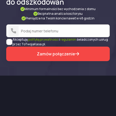
do odszkodowań
Minimum formalności bez wychodzenia z domu
Bezpłatna analiza kosztorysu
Pieniądze na Twoim koncie nawet w 48 godzin
Akceptuję
politykę prywatności
i
regulamin
świadczonych usług
przez ToTwojaKasa.pl.
Zamów połączenie