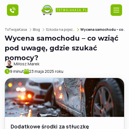
ToTwojaKasa
Blog
Szkoda na pojeździe
Wycena samochodu – co wziąć pod uwagę, gdzie szukać pomocy?
Szkoda na pojeździe
Wycena samochodu – co wziąć
pod uwagę, gdzie szukać
Szkoda na nieruchomości
pomocy?
Miłosz Marek
9 minut
23 maja 2025 roku
Poradniki
O nas
Dodatkowe środki za stłuczkę