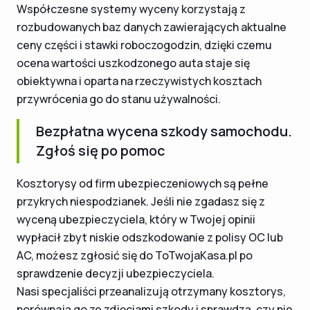
Współczesne systemy wyceny korzystają z
rozbudowanych baz danych zawierających aktualne
ceny części i stawki roboczogodzin, dzięki czemu
ocena wartości uszkodzonego auta staje się
obiektywna i oparta na rzeczywistych kosztach
przywrócenia go do stanu używalności.
Bezpłatna wycena szkody samochodu.
Zgłoś się po pomoc
Kosztorysy od firm ubezpieczeniowych są pełne
przykrych niespodzianek. Jeśli nie zgadasz się z
wyceną ubezpieczyciela, który w Twojej opinii
wypłacił zbyt niskie odszkodowanie z polisy OC lub
AC, możesz zgłosić się do ToTwojaKasa.pl po
sprawdzenie decyzji ubezpieczyciela.
Nasi specjaliści przeanalizują otrzymany kosztorys,
porównają go ze zdjęciami szkody i sprawdzą, czy nie