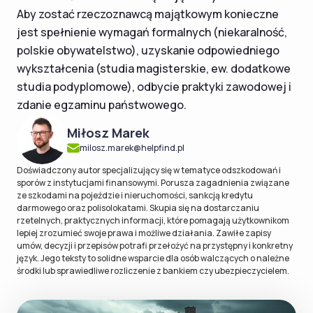
Aby zostać rzeczoznawcą majątkowym konieczne
jest spełnienie wymagań formalnych (niekaralność,
polskie obywatelstwo), uzyskanie odpowiedniego
wykształcenia (studia magisterskie, ew. dodatkowe
studia podyplomowe), odbycie praktyki zawodowej i
zdanie egzaminu państwowego.
Miłosz Marek
milosz.marek@helpfind.pl
Doświadczony autor specjalizujący się w tematyce odszkodowań i
sporów z instytucjami finansowymi. Porusza zagadnienia związane
ze szkodami na pojeździe i nieruchomości, sankcją kredytu
darmowego oraz polisolokatami. Skupia się na dostarczaniu
rzetelnych, praktycznych informacji, które pomagają użytkownikom
lepiej zrozumieć swoje prawa i możliwe działania. Zawiłe zapisy
umów, decyzji i przepisów potrafi przełożyć na przystępny i konkretny
język. Jego teksty to solidne wsparcie dla osób walczących o należne
środki lub sprawiedliwe rozliczenie z bankiem czy ubezpieczycielem.