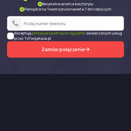
Bezpłatna analiza kosztorysu
Pieniądze na Twoim koncie nawet w 7 dni roboczych
Akceptuję
politykę prywatności
i
regulamin
świadczonych usług
przez ToTwojaKasa.pl.
Zamów połączenie
Chcesz otrzymać dodatkowe środki po szkodzie