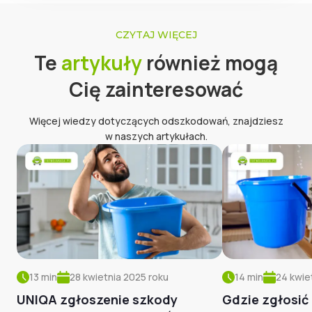
CZYTAJ WIĘCEJ
Te
artykuły
również mogą
Cię zainteresować
Więcej wiedzy dotyczących odszkodowań, znajdziesz
w naszych artykułach.
13
min
28 kwietnia 2025
roku
14
min
24 kwie
UNIQA zgłoszenie szkody
Gdzie zgłosić 