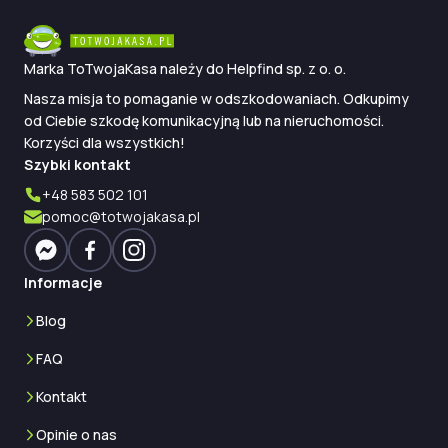
na nieruchomości?
1
Nawet
+3499 zł
— Sprawdź w 3 minuty
Marka ToTwojaKasa należy do Helpfind sp. z o. o.
Nasza misja to pomaganie w odszkodowaniach. Odkupimy
od Ciebie szkodę komunikacyjną lub na nieruchomości.
Korzyści dla wszystkich!
Szybki kontakt
+48 583 502 101
pomoc@totwojakasa.pl
Informacje
Blog
FAQ
Kontakt
Opinie o nas