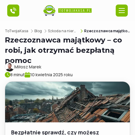
ToTwojaKasa
Blog
Szkoda na nieruchomości
Rzeczoznawca majątkowy – co robi, jak otrzymać bezpłatną pomoc
Szkoda na pojeździe
Rzeczoznawca majątkowy – co
robi, jak otrzymać bezpłatną
Szkoda na nieruchomości
pomoc
Miłosz Marek
8 minut
10 kwietnia 2025 roku
Poradniki
O nas
Bezpłatnie sprawdź, czy możesz