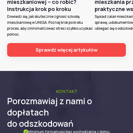
mieszkaniowej – co robić?
mieszkania pr
Instrukcja krok po kroku
praktyczne w
Dowiedz się, jak skutecznie zgłosić szkodę
Sąsiad zalał mieszkani
mieszkaniową w UNIQA. Poznaj krok po kroku
sprawę, udokumentowa
proces, aby zminimalizować stres i szybko uzyskać
ubiegać się o odszkod
pomoc.
Sprawdź więcej artykułów
KONTAKT
Porozmawiaj z nami o
dopłatach
do odszkodowań
Minimum formalności bez wychodzenia z domu