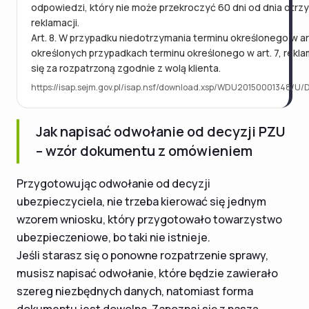
odpowiedzi, który nie może przekroczyć 60 dni od dnia otrz
reklamacji.
Art. 8. W przypadku niedotrzymania terminu określonego w art
określonych przypadkach terminu określonego w art. 7, rekl
się za rozpatrzoną zgodnie z wolą klienta.
https://isap.sejm.gov.pl/isap.nsf/download.xsp/WDU20150001348/U/D
Jak napisać odwołanie od decyzji PZU
– wzór dokumentu z omówieniem
Przygotowując odwołanie od decyzji
ubezpieczyciela, nie trzeba kierować się jednym
wzorem wniosku, który przygotowało towarzystwo
ubezpieczeniowe, bo taki nie istnieje.
Jeśli starasz się o ponowne rozpatrzenie sprawy,
musisz napisać odwołanie, które będzie zawierało
szereg niezbędnych danych, natomiast forma
dokumentu jest dowolna. Zapoznaj się z naszą