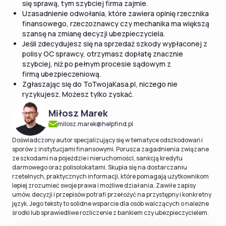
się sprawą, tym szybciej firma zajmie.
Uzasadnienie odwołania, które zawiera opinię rzecznika
finansowego, rzeczoznawcy czy mechanika ma większą
szansę na zmianę decyzji ubezpieczyciela.
Jeśli zdecydujesz się na sprzedaż szkody wypłaconej z
polisy OC sprawcy, otrzymasz dopłatę znacznie
szybciej, niż po pełnym procesie sądowym z
firmą ubezpieczeniową.
Zgłaszając się do ToTwojaKasa.pl, niczego nie
ryzykujesz. Możesz tylko zyskać.
Miłosz Marek
milosz.marek@helpfind.pl
Doświadczony autor specjalizujący się w tematyce odszkodowań i
sporów z instytucjami finansowymi. Porusza zagadnienia związane
ze szkodami na pojeździe i nieruchomości, sankcją kredytu
darmowego oraz polisolokatami. Skupia się na dostarczaniu
rzetelnych, praktycznych informacji, które pomagają użytkownikom
lepiej zrozumieć swoje prawa i możliwe działania. Zawiłe zapisy
umów, decyzji i przepisów potrafi przełożyć na przystępny i konkretny
język. Jego teksty to solidne wsparcie dla osób walczących o należne
środki lub sprawiedliwe rozliczenie z bankiem czy ubezpieczycielem.