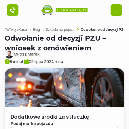
ToTwojaKasa
Blog
Szkoda na pojeździe
Odwołanie od decyzji PZU – wniosek z omówieniem
Szkoda na pojeździe
Odwołanie od decyzji PZU –
wniosek z omówieniem
Szkoda na nieruchomości
Miłosz Marek
8 minut
05 lipca 2024 roku
Poradniki
O nas
Dodatkowe środki za stłuczkę
Podaj markę pojazdu