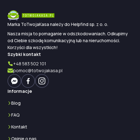
Chcesz otrzymać dodatkowe środki po szkodzie
na pojeździe?
1
Nawet
+3150 zł
— Sprawdź w 3 minuty
Marka ToTwojaKasa należy do Helpfind sp. z o. o.
Nasza misja to pomaganie w odszkodowaniach. Odkupimy
od Ciebie szkodę komunikacyjną lub na nieruchomości.
Korzyści dla wszystkich!
Szybki kontakt
+48 583 502 101
pomoc@totwojakasa.pl
Informacje
Blog
FAQ
Kontakt
Opinie o nas