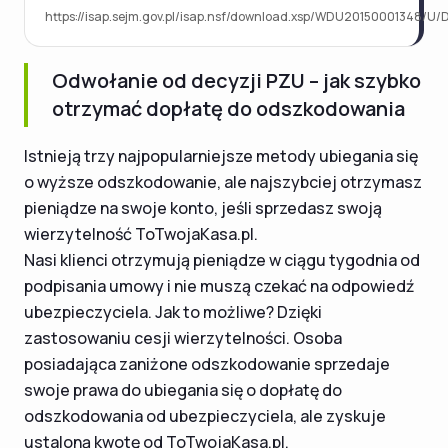
https://isap.sejm.gov.pl/isap.nsf/download.xsp/WDU20150001348/U/D
Odwołanie od decyzji PZU – jak szybko
otrzymać dopłatę do odszkodowania
Istnieją trzy najpopularniejsze metody ubiegania się
o wyższe odszkodowanie, ale najszybciej otrzymasz
pieniądze na swoje konto, jeśli sprzedasz swoją
wierzytelność ToTwojaKasa.pl.
Nasi klienci otrzymują pieniądze w ciągu tygodnia od
podpisania umowy i nie muszą czekać na odpowiedź
ubezpieczyciela. Jak to możliwe? Dzięki
zastosowaniu cesji wierzytelności. Osoba
posiadająca zaniżone odszkodowanie sprzedaje
swoje prawa do ubiegania się o dopłatę do
odszkodowania od ubezpieczyciela, ale zyskuje
ustaloną kwotę od ToTwojaKasa.pl.