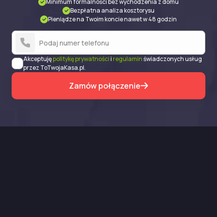
Minimum formalności bez wychodzenia z domu
Bezpłatna analiza kosztorysu
Pieniądze na Twoim koncie nawet w 48 godzin
Akceptuję
politykę prywatności
i
regulamin
świadczonych usług
przez ToTwojaKasa.pl.
Zamów połączenie