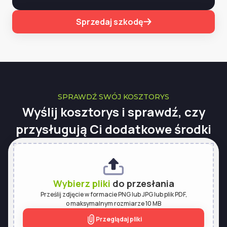
Sprzedaj szkodę
SPRAWDŹ SWÓJ KOSZTORYS
Wyślij kosztorys i sprawdź, czy
przysługują Ci dodatkowe środki
Wybierz pliki
do przesłania
Prześlij zdjęcie w formacie PNG lub JPG lub plik PDF,
o maksymalnym rozmiarze 10 MB
Przeglądaj pliki